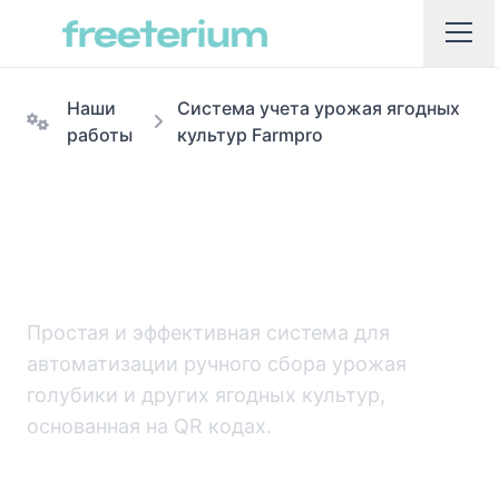
Наши
Cистема учета урожая ягодных
работы
культур Farmpro
Cистема учета урожая
ягодных культур Farmpro
Простая и эффективная система для
автоматизации ручного сбора урожая
голубики и других ягодных культур,
основанная на QR кодах.